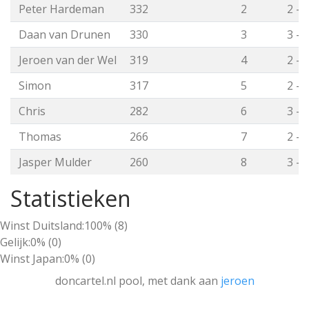
Peter Hardeman
332
2
2 - 
Daan van Drunen
330
3
3 - 
Jeroen van der Wel
319
4
2 - 
Simon
317
5
2 - 
Chris
282
6
3 - 
Thomas
266
7
2 - 
Jasper Mulder
260
8
3 - 
Statistieken
Winst Duitsland:
100% (8)
Gelijk:
0% (0)
Winst Japan:
0% (0)
doncartel.nl pool, met dank aan
jeroen