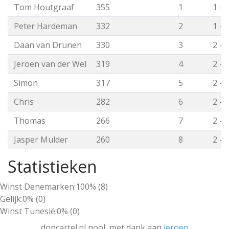
Tom Houtgraaf
355
1
1 - 
Peter Hardeman
332
2
1 - 
Daan van Drunen
330
3
2 - 
Jeroen van der Wel
319
4
2 - 
Simon
317
5
2 - 
Chris
282
6
2 - 
Thomas
266
7
2 - 
Jasper Mulder
260
8
2 - 
Statistieken
Winst Denemarken:
100% (8)
Gelijk:
0% (0)
Winst Tunesië:
0% (0)
doncartel.nl pool, met dank aan
jeroen