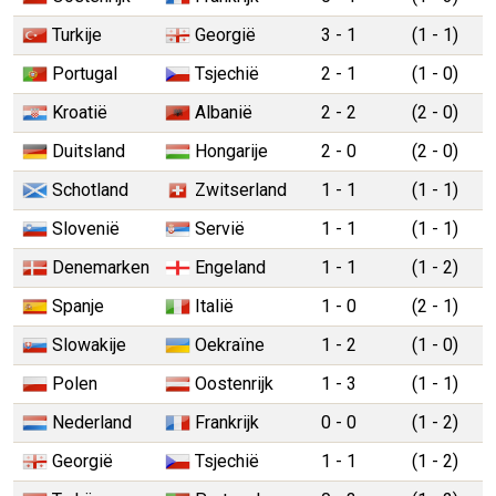
Turkije
Georgië
3 - 1
(1 - 1)
Portugal
Tsjechië
2 - 1
(1 - 0)
Kroatië
Albanië
2 - 2
(2 - 0)
Duitsland
Hongarije
2 - 0
(2 - 0)
Schotland
Zwitserland
1 - 1
(1 - 1)
Slovenië
Servië
1 - 1
(1 - 1)
Denemarken
Engeland
1 - 1
(1 - 2)
Spanje
Italië
1 - 0
(2 - 1)
Slowakije
Oekraïne
1 - 2
(1 - 0)
Polen
Oostenrijk
1 - 3
(1 - 1)
Nederland
Frankrijk
0 - 0
(1 - 2)
Georgië
Tsjechië
1 - 1
(1 - 2)