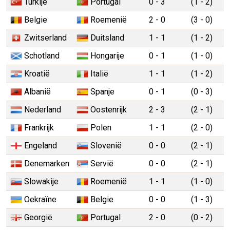
Turkije
Portugal
0 - 3
(1 - 2)
Belgie
Roemenië
2 - 0
(3 - 0)
Zwitserland
Duitsland
1 - 1
(1 - 2)
Schotland
Hongarije
0 - 1
(1 - 0)
Kroatië
Italië
1 - 1
(1 - 2)
Albanië
Spanje
0 - 1
(0 - 3)
Nederland
Oostenrijk
2 - 3
(2 - 1)
Frankrijk
Polen
1 - 1
(2 - 0)
Engeland
Slovenië
0 - 0
(2 - 1)
Denemarken
Servië
0 - 0
(2 - 1)
Slowakije
Roemenië
1 - 1
(1 - 0)
Oekraïne
Belgie
0 - 0
(1 - 3)
Georgië
Portugal
2 - 0
(0 - 2)