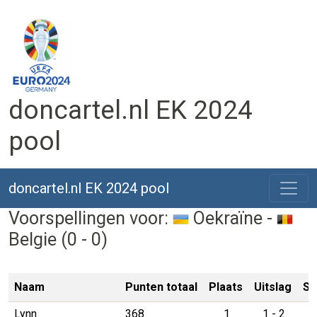
doncartel.nl EK 2024
pool
doncartel.nl EK 2024 pool
Voorspellingen voor:
Oekraïne -
Belgie (0 - 0)
Naam
Punten totaal
Plaats
Uitslag
Sc
Lynn
368
1
1 - 2