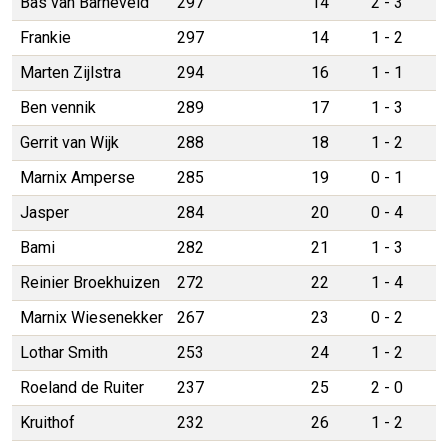
Bas van Barneveld
297
14
2 - 3
Frankie
297
14
1 - 2
Marten Zijlstra
294
16
1 - 1
Ben vennik
289
17
1 - 3
Gerrit van Wijk
288
18
1 - 2
Marnix Amperse
285
19
0 - 1
Jasper
284
20
0 - 4
Bami
282
21
1 - 3
Reinier Broekhuizen
272
22
1 - 4
Marnix Wiesenekker
267
23
0 - 2
Lothar Smith
253
24
1 - 2
Roeland de Ruiter
237
25
2 - 0
Kruithof
232
26
1 - 2