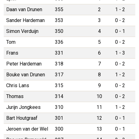
Daan van Drunen
355
2
1 - 2
Sander Hardeman
353
3
0 - 2
Simon Verduijn
350
4
0 - 1
Tom
336
5
0 - 2
Frans
331
6
1 - 3
Peter Hardeman
318
7
0 - 2
Bouke van Drunen
317
8
1 - 2
Chris Lans
315
9
0 - 2
Thomas
314
10
0 - 2
Jurijn Jongkees
310
11
1 - 2
Bart Houtgraaf
301
12
0 - 1
Jeroen van der Wel
300
13
0 - 1