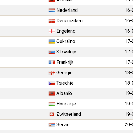
Nederland
16-
Denemarken
16-
Engeland
16-
Oekraïne
17-
Slowakije
17-
Frankrijk
17-
Georgië
18-
Tsjechië
18-
Albanië
19-
Hongarije
19-
Zwitserland
19-
Servië
20-