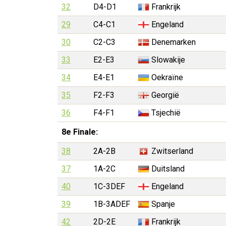
32
D4-D1
Frankrijk
29
C4-C1
Engeland
30
C2-C3
Denemarken
33
E2-E3
Slowakije
34
E4-E1
Oekraïne
35
F2-F3
Georgië
36
F4-F1
Tsjechië
8e Finale:
38
2A-2B
Zwitserland
37
1A-2C
Duitsland
40
1C-3DEF
Engeland
39
1B-3ADEF
Spanje
42
2D-2E
Frankrijk