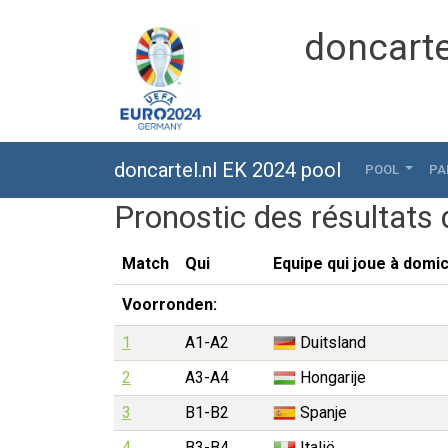
doncarte
doncartel.nl EK 2024 pool
POOL
PA
Pronostic des résultats
Match
Qui
Equipe qui joue à domic
Voorronden:
1
A1-A2
Duitsland
2
A3-A4
Hongarije
3
B1-B2
Spanje
4
B3-B4
Italië