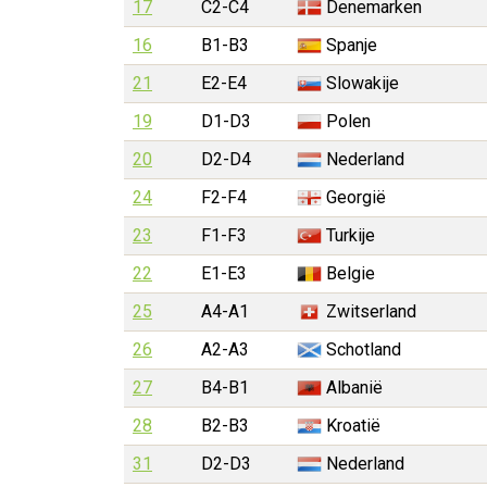
17
C2-C4
Denemarken
16
B1-B3
Spanje
21
E2-E4
Slowakije
19
D1-D3
Polen
20
D2-D4
Nederland
24
F2-F4
Georgië
23
F1-F3
Turkije
22
E1-E3
Belgie
25
A4-A1
Zwitserland
26
A2-A3
Schotland
27
B4-B1
Albanië
28
B2-B3
Kroatië
31
D2-D3
Nederland