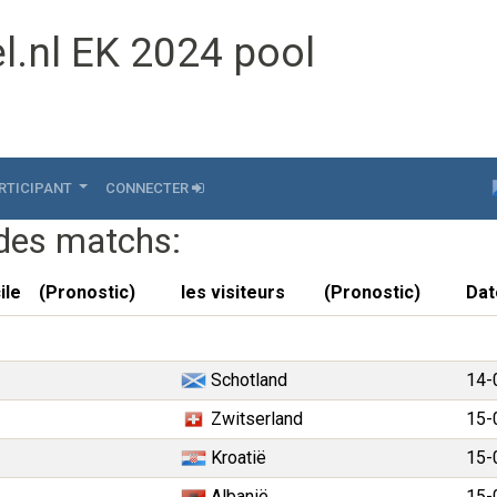
l.nl EK 2024 pool
RTICIPANT
CONNECTER
 des matchs:
ile
(Pronostic)
les visiteurs
(Pronostic)
Dat
Schotland
14-
Zwitserland
15-
Kroatië
15-
Albanië
15-