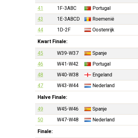
41
1F-3ABC
Portugal
43
1E-3ABCD
Roemenië
44
1D-2F
Oostenrijk
Kwart Finale:
45
W39-W37
Spanje
46
W41-W42
Portugal
48
W40-W38
Engeland
47
W43-W44
Nederland
Halve Finale:
49
W45-W46
Spanje
50
W47-W48
Nederland
Finale: