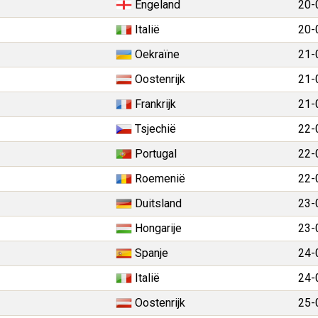
Engeland
20-
Italië
20-
Oekraïne
21-
Oostenrijk
21-
Frankrijk
21-
Tsjechië
22-
Portugal
22-
Roemenië
22-
Duitsland
23-
Hongarije
23-
Spanje
24-
Italië
24-
Oostenrijk
25-