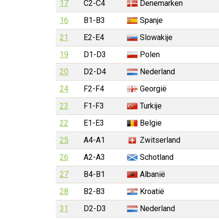
17
C2-C4
Denemarken
16
B1-B3
Spanje
21
E2-E4
Slowakije
19
D1-D3
Polen
20
D2-D4
Nederland
24
F2-F4
Georgië
23
F1-F3
Turkije
22
E1-E3
Belgie
25
A4-A1
Zwitserland
26
A2-A3
Schotland
27
B4-B1
Albanië
28
B2-B3
Kroatië
31
D2-D3
Nederland