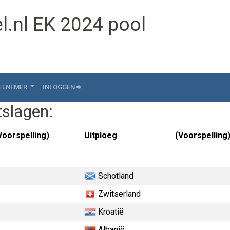
l.nl EK 2024 pool
ELNEMER
INLOGGEN
tslagen:
Voorspelling)
Uitploeg
(Voorspelling
Schotland
Zwitserland
Kroatië
Albanië