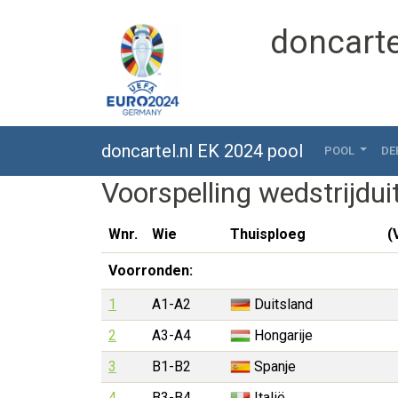
doncarte
doncartel.nl EK 2024 pool
POOL
DE
Voorspelling wedstrijdui
Wnr.
Wie
Thuisploeg
(
Voorronden:
1
A1-A2
Duitsland
2
A3-A4
Hongarije
3
B1-B2
Spanje
4
B3-B4
Italië