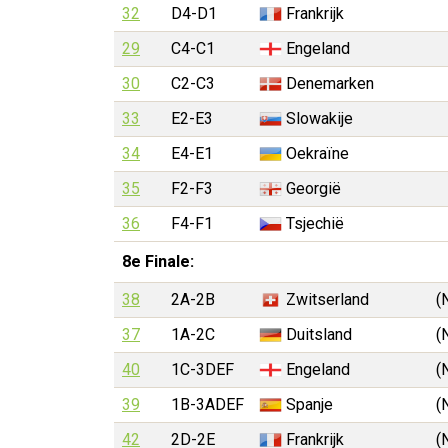
32
D4-D1
Frankrijk
29
C4-C1
Engeland
30
C2-C3
Denemarken
33
E2-E3
Slowakije
34
E4-E1
Oekraïne
35
F2-F3
Georgië
36
F4-F1
Tsjechië
8e Finale:
38
2A-2B
Zwitserland
(
37
1A-2C
Duitsland
(
40
1C-3DEF
Engeland
(
39
1B-3ADEF
Spanje
(
42
2D-2E
Frankrijk
(