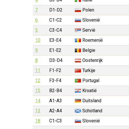
7
D1-D2
Polen
6
C1-C2
Slovenië
5
C3-C4
Servië
10
E3-E4
Roemenië
9
E1-E2
Belgie
8
D3-D4
Oostenrijk
11
F1-F2
Turkije
12
F3-F4
Portugal
15
B2-B4
Kroatië
14
A1-A3
Duitsland
13
A2-A4
Schotland
18
C1-C3
Slovenië