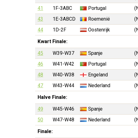
41
1F-3ABC
Portugal
(
43
1E-3ABCD
Roemenië
(
44
1D-2F
Oostenrijk
(
Kwart Finale:
45
W39-W37
Spanje
(
46
W41-W42
Portugal
(
48
W40-W38
Engeland
(
47
W43-W44
Nederland
(
Halve Finale:
49
W45-W46
Spanje
(
50
W47-W48
Nederland
(
Finale: